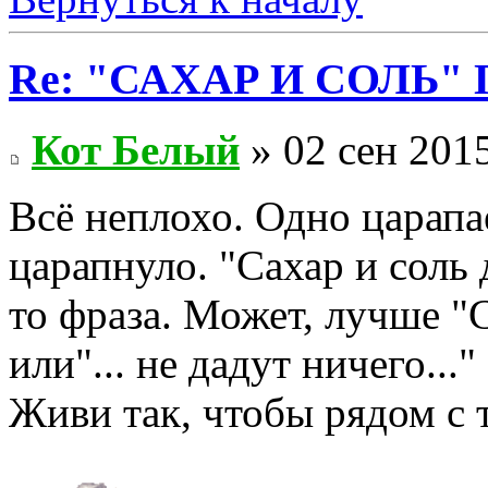
Re: "САХАР И СОЛЬ" П
Кот Белый
» 02 сен 2015
Всё неплохо. Одно царапае
царапнуло. "Сахар и соль 
то фраза. Может, лучше "С
или"... не дадут ничего..."
Живи так, чтобы рядом с 