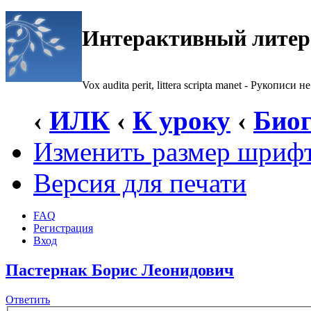
Интерактивный литер
Vox audita perit, littera scripta manet - Рукописи не
‹
ИЛК
‹
К уроку
‹
Биог
Изменить размер шриф
Версия для печати
FAQ
Регистрация
Вход
Пастернак Борис Леонидович
Ответить