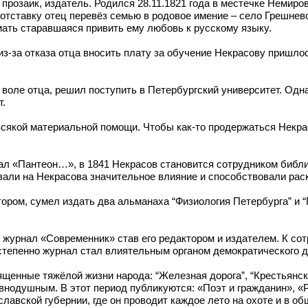
прозаик, издатель. Родился 28.11.1821 года в местечке Немир
 в отставку отец перевёз семью в родовое имение – село Грешн
ать старавшаяся привить ему любовь к русскому языку.
з-за отказа отца вносить плату за обучение Некрасову пришлос
ь воле отца, решил поступить в Петербургский университет. О
т.
всякой материальной помощи. Чтобы как-то продержаться Некра
нал «Пантеон…», в 1841 Некрасов становится сотрудником библ
зали на Некрасова значительное влияние и способствовали рас
тором, сумел издать два альманаха “Физиология Петербурга” и 
 журнал «Современник» став его редактором и издателем. К со
Постепенно журнал стал влиятельным органом демократического 
ященные тяжёлой жизни народа: “Железная дорога”, “Крестьянс
внодушным. В этот период публикуются: «Поэт и гражданин», «
авской губернии, где он проводит каждое лето на охоте и в об