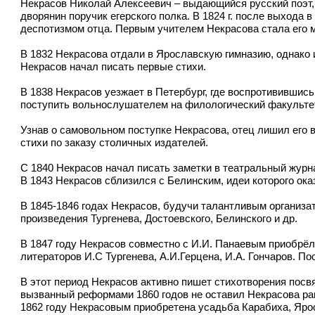
Некрасов Николай Алексеевич – выдающийся русский поэт, 
дворянин поручик егерского полка. В 1824 г. после выхода
деспотизмом отца. Первым учителем Некрасова стала его м
В 1832 Некрасова отдали в Ярославскую гимназию, однако и
Некрасов начал писать первые стихи.
В 1838 Некрасов уезжает в Петербург, где воспротивившис
поступить вольнослушателем на филологический факульте
Узнав о самовольном поступке Некрасова, отец лишил его 
стихи по заказу столичных издателей.
С 1840 Некрасов начал писать заметки в театральный жур
В 1843 Некрасов сблизился с Белинским, идеи которого ока
В 1845-1846 годах Некрасов, будучи талантливым организа
произведения Тургенева, Достоевского, Белинского и др.
В 1847 году Некрасов совместно с И.И. Панаевым приобрёл
литераторов И.С Тургенева, А.И.Герцена, И.А. Гончаров. 
В этот период Некрасов активно пишет стихотворения посв
вызванный реформами 1860 годов не оставил Некрасова ра
1862 году Некрасовым приобретена усадьба Карабиха, Яросл