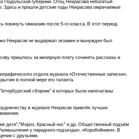
ово Подольской губернии. Отец Некрасова небогатый
ево. Здесь и прошли детские годы Некрасова омрачаемые
ь покинуть гимназию после 5-го класса. В этот период
днако Некрасов не выдержал экзамен и вынужден был
сову пришлось за мизерную плату сочинять рассказы и
иографического отдела журнала «Отечественные записки».
крытию в полной мере его таланта.
“Петербургский сборник” в которых были напечатаны
трудничеству в журнале Некрасов привлёк лучших
движения.
кие дети”,”Мороз, Красный нос” и др. Общественный подъём
Размышления у парадного подъезда», «Коробейники». В
щении с друзьями.