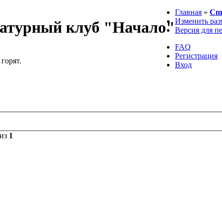
Главная
»
Сп
Изменить раз
атурный клуб "Начало"
Версия для п
FAQ
Регистрация
 горят.
Вход
из
1