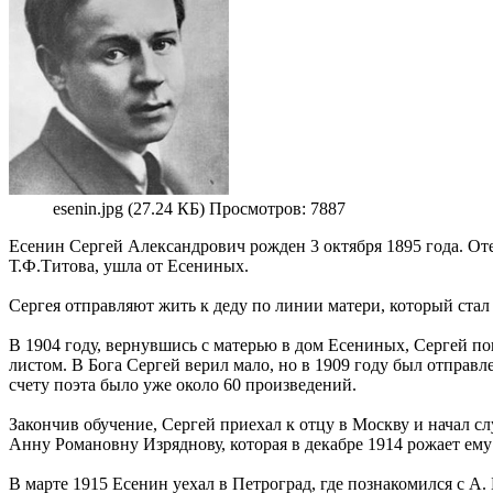
esenin.jpg (27.24 КБ) Просмотров: 7887
Есенин Сергей Александрович рожден 3 октября 1895 года. Отец
Т.Ф.Титова, ушла от Есениных.
Сергея отправляют жить к деду по линии матери, который стал у
В 1904 году, вернувшись с матерью в дом Есениных, Сергей по
листом. В Бога Сергей верил мало, но в 1909 году был отправл
счету поэта было уже около 60 произведений.
Закончив обучение, Сергей приехал к отцу в Москву и начал сл
Анну Романовну Изряднову, которая в декабре 1914 рожает ему
В марте 1915 Есенин уехал в Петроград, где познакомился с А