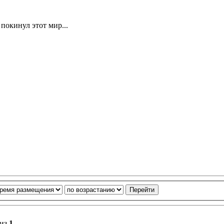
 покинул этот мир...
из
1