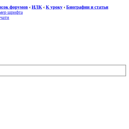
исок форумов
‹
ИЛК
‹
К уроку
‹
Биографии и статьи
мер шрифта
ечати