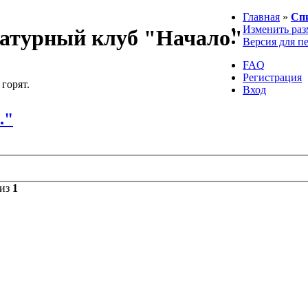
Главная
»
Сп
Изменить раз
атурный клуб "Начало"
Версия для п
FAQ
Регистрация
 горят.
Вход
."
из
1