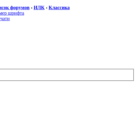
исок форумов
‹
ИЛК
‹
Классика
мер шрифта
ечати