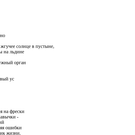
чно
 жгучее солнце в пустыне,
ты на льдине
нужный орган
овый ус
я на фрески
кавычки -
ий
ляя ошибки
лик жизни.