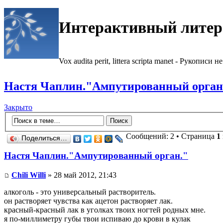
Интерактивный литер
Vox audita perit, littera scripta manet - Рукописи не
Настя Чаплин."Ампутированный орган
Закрыто
Сообщений: 2 • Страница
1
Поделиться…
Настя Чаплин."Ампутированный орган."
Chili Willi
» 28 май 2012, 21:43
алкоголь - это универсальный растворитель.
он растворяет чувства как ацетон растворяет лак.
красный-красный лак в уголках твоих ногтей родных мне.
я по-миллиметру губы твои испиваю до крови в кулак