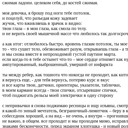
сжимая ладони. целиком себя, до костей сжимая.
моя девочка, я брошу под ноги тебе потолок.
и поцелуй, что разъедая кожу задевает
жучок, что вживляешь в зрачок и видно:
твои глаза – в мои глаза, как смола по телу.
и не верить своей мышечной массе что любилось так долгосро
а как итог: отлюбилось быстро. вровень глазам потолок, ты мое
то - что сушит тело, обезвоживает разум, открываешь глаза - а 
и мы снова вместе в непроходимой густой паутине марта.
если когда-то в тебе остынет что-то – мое сердце отнимет как 
ампутированный, выброшенный, умерший от инфаркта
ты между ребер, как тошнота что никогда не проходит, как кит
я вернусь еще, - для тебя вернусь, потеряю курс и вкус
и все карты твои, датчики, ориентиры, указатели, таблички,
в моем кармане всегда - твои спички, отсыревшие спички,
чтоб поджигать рельсы моей электрички в одну сторону
с непривычки я снова поджимаю ресницы и ищу изъяны, смотр
я какой-то энный мечтатель, безграничный-лимитчик – беру в 
собеседник хороший, а на вид – не очень, а внутри – прогнивш
не важно, в общем. все проходит и мы проходим мимо, исправ
знаками бесконечности. перед экраном хлопушка - и новый ро