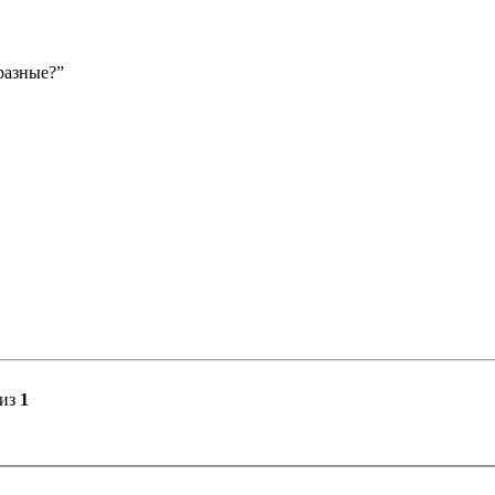
разные?”
из
1